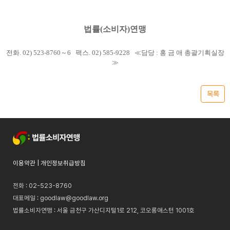
법률(소비자)연맹
전화. 02) 523-8760～6 팩스. 02) 585-9228 ≪담당 : 홍 금 애 총괄기획실장
≫
목록
이용약관
|
개인정보취급방침
전화 : 02-523-8760
대표메일 :
goodlaw@goodlaw.org
법률소비자연맹 : 서울 금천구 가산디지털1로 212, 코오롱애스턴 1001호