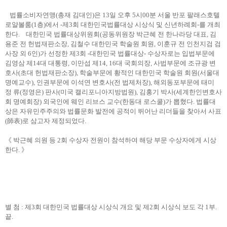
법률소비자연맹(총재 김대인)은 13일 오후 5시00분 서울 반포 팔래스호텔
로얄볼룸(1층)에서 -제3회 대한민국법률대상 시상식 및 신년하례회-를 개최
한다. 대한민국 법률대상위원회(공동위원장 박근혜 전 한나라당 대표, 김
용준 전 헌법재판소장, 김철수 대한민국 학술원 회원, 이훈규 전 인천지검 검
사장 외 6인)가 선정한 제3회 -대한민국 법률대상- 수상자로는 입법부문에
김영삼 제14대 대통령, 이만섭 제14, 16대 국회의장, 사법부문에 조규광 변
호사(초대 헌법재판소장), 학술부문에 황적인 대한민국 학술원 회원(서울대
명예교수), 인권부문에 이석연 변호사(전 법제처장), 해외동포부문에 태미
정 류(정영은) 판사(미국 캘리포니아지방법원), 김홍기 박사(세계한인변호사
회 명예회장) 외국인에 웨인 리브스 교수(한동대 로스쿨)가 뽑혔다. 법률대
상은 자유민주주의와 법률문화 발전에 공적이 뛰어난 리더들을 찾아서 사표
(師表)로 삼고자 제정되었다.
《 박근혜 의원 등 2회 수상자 전원이 참석하여 해당 부문 수상자에게 시상
한다. 》
별 첨 : 제3회 대한민국 법률대상 시상식 개요 및 제2회 시상식 보도 각 1부.
끝.