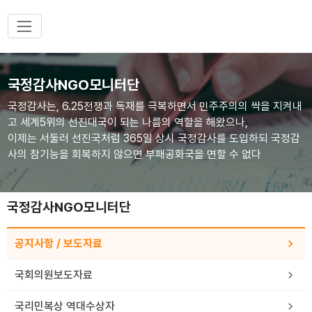
국정감사NGO모니터단
국정감사는, 6.25전쟁과 독재를 극복하면서 민주주의의 싹을 지켜내
고 세계5위의 선진대국이 되는 나름의 역할을 해왔으나,
이제는 서둘러 선진국처럼 365일 상시 국정감사를 도입하되 국정감
사의 참기능을 회복하지 않으면 부패공화국을 면할 수 없다
국정감사NGO모니터단
공지사항 / 보도자료
국회의원보도자료
국리민복상 역대수상자