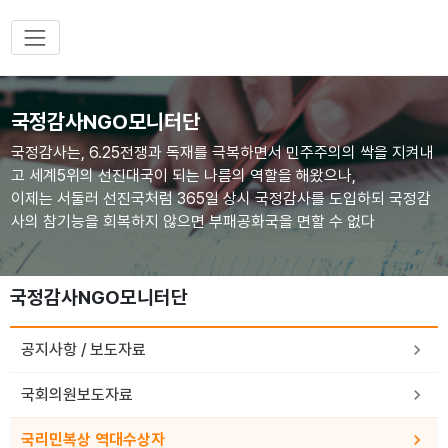
국정감사NGO모니터단
국정감사는, 6.25전쟁과 독재를 극복하면서 민주주의의 싹을 지켜내
고 세계5위의 선진대국이 되는 나름의 역할을 해왔으나,
이제는 서둘러 선진국처럼 365일 상시 국정감사를 도입하되 국정감
사의 참기능을 회복하지 않으면 부패공화국을 면할 수 없다
국정감사NGO모니터단
공지사항 / 보도자료
국회의원보도자료
국리민복상 역대수상자