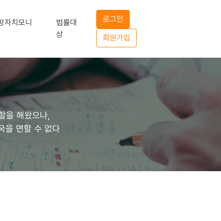
로그인
방자치모니
법률대
상
회원가입
할을 해왔으나,
국을 면할 수 없다