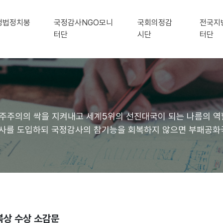
생법정치봉
국정감사NGO모니
국회의정감
전국지
터단
시단
터단
민주주의의 싹을 지켜내고 세계5위의 선진대국이 되는 나름의 역
감사를 도입하되 국정감사의 참기능을 회복하지 않으면 부패공화
상 수상 소감문