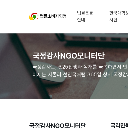
법률운동
한국대학
안내
사단
국정감사NGO모니터단
국정감사는, 6.25전쟁과 독재를 극복하면서 
이제는 서둘러 선진국처럼 365일 상시 국정
국정감사NGO모니터단
국리민복