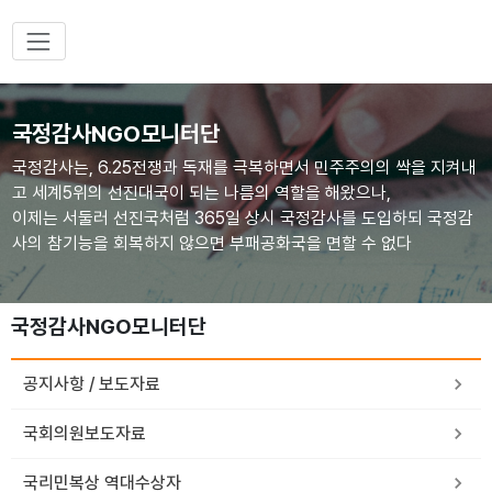
국정감사NGO모니터단
국정감사는, 6.25전쟁과 독재를 극복하면서 민주주의의 싹을 지켜내
고 세계5위의 선진대국이 되는 나름의 역할을 해왔으나,
이제는 서둘러 선진국처럼 365일 상시 국정감사를 도입하되 국정감
사의 참기능을 회복하지 않으면 부패공화국을 면할 수 없다
국정감사NGO모니터단
공지사항 / 보도자료
국회의원보도자료
국리민복상 역대수상자